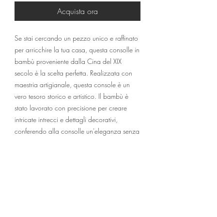
Acquista ora
Se stai cercando un pezzo unico e raffinato 
per arricchire la tua casa, questa consolle in 
bambù proveniente dalla Cina del XIX 
secolo è la scelta perfetta. Realizzata con 
maestria artigianale, questa console è un 
vero tesoro storico e artistico. Il bambù è 
stato lavorato con precisione per creare 
intricate intrecci e dettagli decorativi, 
conferendo alla consolle un'eleganza senza 
tempo. Con le sue linee fluide e la sua 
naturale bellezza, questa consolle in bambù 
sarà il punto focale di qualsiasi ambiente in 
cui verrà collocata. Aggiungi un tocco di 
stile e storia alla tua casa con questo 
eccezionale pezzo d'antiquariato dal 
lontano oriente.