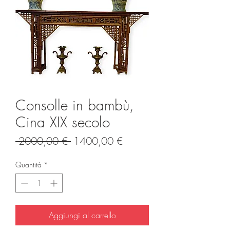
Consolle in bambù,
Cina XIX secolo
Prezzo
Prezzo
 2000,00 € 
1400,00 €
regolare
scontato
Quantità
*
Aggiungi al carrello