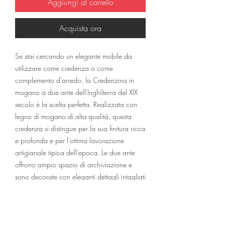
Aggiungi al carrello
Acquista ora
Se stai cercando un elegante mobile da 
utilizzare come credenza o come 
complemento d'arredo, la Credenzina in 
mogano a due ante dell'Inghilterra del XIX 
secolo è la scelta perfetta. Realizzata con 
legno di mogano di alta qualità, questa 
credenza si distingue per la sua finitura ricca 
e profonda e per l'ottima lavorazione 
artigianale tipica dell'epoca. Le due ante 
offrono ampio spazio di archiviazione e 
sono decorate con eleganti dettagli intagliati 
a mano. La Credenzina può essere 
posizionata in diversi ambienti della casa, 
dalla sala da pranzo al salotto, 
aggiungendo un tocco di classe e 