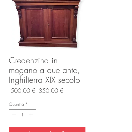
Credenzina in
mogano a due ante,
Inghilterra XIX secolo
Prezzo
Prezzo
 500,00 € 
350,00 €
regolare
scontato
Quantità
*