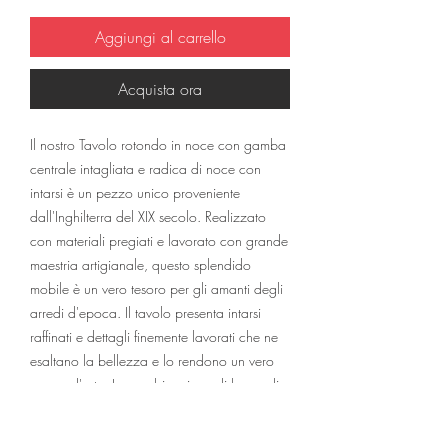
Aggiungi al carrello
Acquista ora
Il nostro Tavolo rotondo in noce con gamba
centrale intagliata e radica di noce con
intarsi è un pezzo unico proveniente
dall'Inghilterra del XIX secolo. Realizzato
con materiali pregiati e lavorato con grande
maestria artigianale, questo splendido
mobile è un vero tesoro per gli amanti degli
arredi d'epoca. Il tavolo presenta intarsi
raffinati e dettagli finemente lavorati che ne
esaltano la bellezza e lo rendono un vero
pezzo d'arte. La combinazione di legno di
noce e radica conferisce al tavolo una
ricchezza cromatica e una patina di