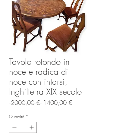
Tavolo rotondo in
noce e radica di
noce con intarsi,
Inghilterra XIX secolo
Prezzo
Prezzo
 2000,00 € 
1400,00 €
regolare
scontato
Quantità
*