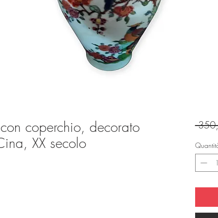
 con coperchio, decorato
 350
 Cina, XX secolo
Quantit